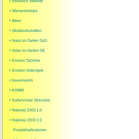
> Relaunch Website
> Wiesenbiotope
> Biber
> Obstlandschaften
> Natur im Garten SäS
> Natur im Garten OE
> Erosion SäSchw
> Erosion Osterzgeb.
> Inuversumm
> KOMBI
> Kulturschatz Streuobst
> Natur(a) 2000 1.0
> Natur(a) 2000 2.0
-Projektmaßnahmen