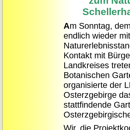
zum Natu
Schellerh
A
m Sonntag, dem
endlich wieder m
Naturerlebnisstan
Kontakt mit Bürg
Landkreises tret
Botanischen Gart
organisierte der
Osterzgebirge das 
stattfindende Gart
Osterzgebirgisch
Wir, die Projektk