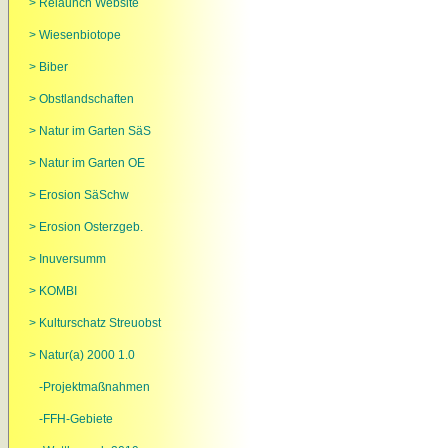
> Relaunch Website
> Wiesenbiotope
> Biber
> Obstlandschaften
> Natur im Garten SäS
> Natur im Garten OE
> Erosion SäSchw
> Erosion Osterzgeb.
> Inuversumm
> KOMBI
> Kulturschatz Streuobst
> Natur(a) 2000 1.0
-Projektmaßnahmen
-FFH-Gebiete