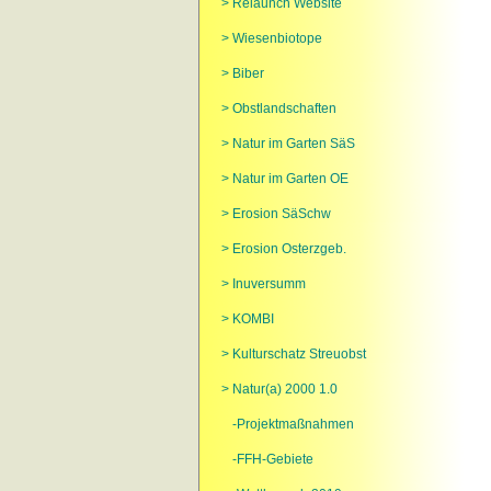
> Relaunch Website
> Wiesenbiotope
> Biber
> Obstlandschaften
> Natur im Garten SäS
> Natur im Garten OE
> Erosion SäSchw
> Erosion Osterzgeb.
> Inuversumm
> KOMBI
> Kulturschatz Streuobst
> Natur(a) 2000 1.0
-Projektmaßnahmen
-FFH-Gebiete