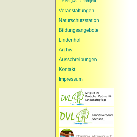
> Bergwiesenprojekt
Veranstaltungen
Naturschutzstation
Bildungsangebote
Lindenhof
Archiv
Ausschreibungen
Kontakt
Impressum