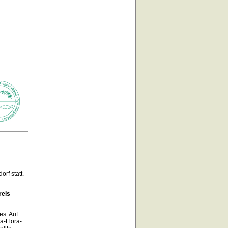
orf statt.
reis
es. Auf
a-Flora-