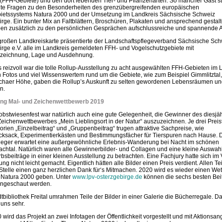
 (FFH-Gebiete) und den dort lebenden Tier- und Pflanzenarten. So mancher Gast st
nte Fragen zu den Besonderheiten des grenzübergreifenden europäischen
ietssystems Natura 2000 und der Umsetzung im Landkreis Sächsische Schweiz
rge. Ein bunter Mix an Faltblättern, Broschüren, Plakaten und ansprechend gestal
ben zusätzlich zu den persönlichen Gesprächen aufschlussreiche und spannende A
 großen Landkreiskarte präsentierte der Landschaftspflegeverband Sächsische Sch
irge e.V. alle im Landkreis gemeldeten FFH- und Vogelschutzgebiete mit
zeichnung, Lage und Ausdehnung.
 reizvoll war die tolle Rollup-Ausstellung zu acht ausgewählten FFH-Gebieten im 
 Fotos und viel Wissenswertem rund um die Gebiete, wie zum Beispiel Gimmlitztal, 
haer Höhe, gaben die Rollup’s Auskunft zu selten gewordenen Lebensräumen un
n.
ng Mal- und Zeichenwettbewerb 2019
obstwiesenfest war natürlich auch eine gute Gelegenheit, die Gewinner des diesjä
eichenwettbewerbes „Mein Lieblingsort in der Natur“ auszuzeichnen. Je drei Preis
rien „Einzelbeitrag“ und „Gruppenbeitrag“ trugen attraktive Sachpreise, wie
ksack, Experimentierkästen und Bestimmungsfächer für Tierspuren nach Hause. 
eger erwartet eine außergewöhnliche Erlebnis-Wanderung bei Nacht im schönen
chtal. Natürlich waren alle Gewinnerbilder- und Collagen und eine kleine Auswahl
sbeiträge in einer kleinen Ausstellung zu betrachten. Eine Fachjury hatte sich im 
ng nicht leicht gemacht. Eigentlich hätten alle Bilder einen Preis verdient. Allen T
 Stelle einen ganz herzlichen Dank für‘s Mitmachen. 2020 wird es wieder einen We
t Natura 2000 geben. Unter
www.lpv-osterzgebirge.de
können die sechs besten Bei
ngeschaut werden.
dtbibliothek Freital umrahmen Teile der Bilder in einer Galerie die Bücherregale. D
 uns sehr.
wird das Projekt an zwei Infotagen der Öffentlichkeit vorgestellt und mit Aktionsa