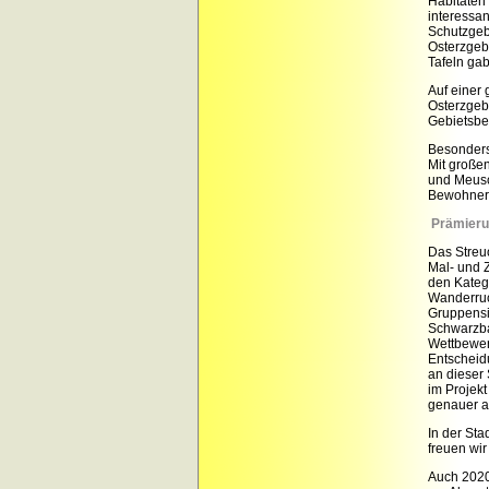
Habitaten
interessa
Schutzgeb
Osterzgebi
Tafeln ga
Auf einer
Osterzgeb
Gebietsbe
Besonders
Mit großen
und Meusc
Bewohner
Prämieru
Das Streu
Mal- und Z
den Katego
Wanderruc
Gruppensi
Schwarzba
Wettbewerb
Entscheidu
an dieser
im Projek
genauer a
In der Sta
freuen wir
Auch 2020 