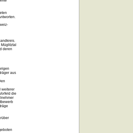
ellte
teten
ntworten.
weiz-
Landkreis.
Müglitztal
d deren
hrigen
träger aus
Den
 weiterer
Vorfeld die
eilnehmer
ttbewerb
träge
arüber
ngeboten