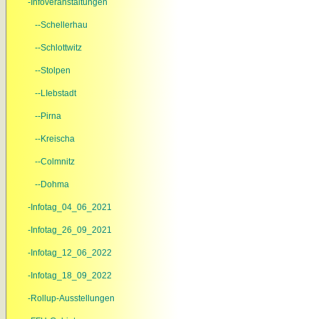
-Infoveranstaltungen
--Schellerhau
--Schlottwitz
--Stolpen
--LIebstadt
--Pirna
--Kreischa
--Colmnitz
--Dohma
-Infotag_04_06_2021
-Infotag_26_09_2021
-Infotag_12_06_2022
-Infotag_18_09_2022
-Rollup-Ausstellungen