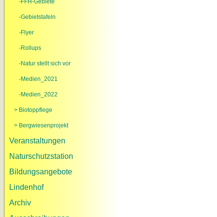
-FFH-Gebiete
-Gebietstafeln
-Flyer
-Rollups
-Natur stellt sich vor
-Medien_2021
-Medien_2022
> Biotoppflege
> Bergwiesenprojekt
Veranstaltungen
Naturschutzstation
Bildungsangebote
Lindenhof
Archiv