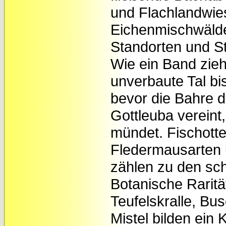
und Flachlandwie
Eichenmischwälde
Standorten und S
Wie ein Band zieh
unverbaute Tal b
bevor die Bahre d
Gottleuba vereint,
mündet. Fischotte
Fledermausarten 
zählen zu den sc
Botanische Raritä
Teufelskralle, Bu
Mistel bilden ein K