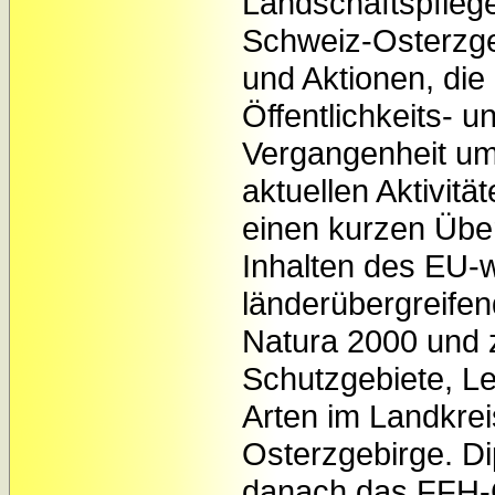
Landschaftspfleg
Schweiz-Osterzge
und Aktionen, die
Öffentlichkeits- u
Vergangenheit um
aktuellen Aktivitä
einen kurzen Über
Inhalten des EU-
länderübergreife
Natura 2000 und 
Schutzgebiete, 
Arten im Landkre
Osterzgebirge. Dip
danach das FFH-G