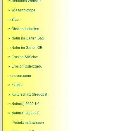
> Relaunch Website
> Wiesenbiotope
> Biber
> Obstlandschaften
> Natur im Garten SäS
> Natur im Garten OE
> Erosion SäSchw
> Erosion Osterzgeb.
> Inuversumm
> KOMBI
> Kulturschatz Streuobst
> Natur(a) 2000 1.0
> Natur(a) 2000 2.0
-Projektmaßnahmen