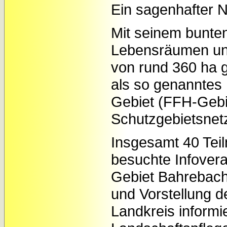
Ein sagenhafter N
Mit seinem bunte
Lebensräumen un
von rund 360 ha 
als so genanntes 
Gebiet (FFH-Gebi
Schutzgebietsnet
Insgesamt 40 Teil
besuchte Infover
Gebiet Bahrebach
und Vorstellung d
Landkreis inform