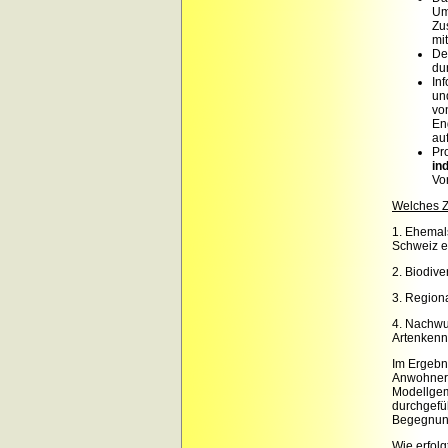
Um
Zu
mi
D
du
In
und
vo
En
au
Pr
in
Vo
Welches Zi
1. Ehemal
Schweiz e
2. Biodive
3. Regiona
4. Nachwu
Artenkenn
Im Ergebni
Anwohner,
Modellgem
durchgefüh
Begegnung
Wie erfol