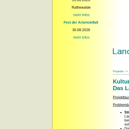
Rathewalde
mehr Infos
Fest der Artenvielfalt
30.08.2026
mehr Infos
Projekte
>>
Kultu
Das L
Projektlau
Problemda
St
La
be
so
D