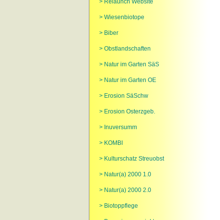
> Relaunch Website
> Wiesenbiotope
> Biber
> Obstlandschaften
> Natur im Garten SäS
> Natur im Garten OE
> Erosion SäSchw
> Erosion Osterzgeb.
> Inuversumm
> KOMBI
> Kulturschatz Streuobst
> Natur(a) 2000 1.0
> Natur(a) 2000 2.0
> Biotoppflege