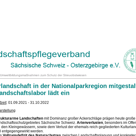
Umweltbildungsmaßnahmen zum Schutz der Streuobstwiesen
rlandschaft in der Nationalparkregion mitgestal
andschaftslabor lädt ein
fzeit
: 01.09.2021 - 31.10.2022
rstellung
rukturarme Landschaften
mit Dominanz großer Ackerschläge prägen heute große 
ndschaftsschutzgebietes Sächsische Schweiz.
Artenverlusten
, besonders im Offe
i den Kleingewässern, sowie dem Verlust der ehemals reich gegliederten Kulturlan
ll entgegengewirkt werden.
as
Vollzugsdefizit des Naturschutzes
zwischen Landschaftsplanung und konkreter 