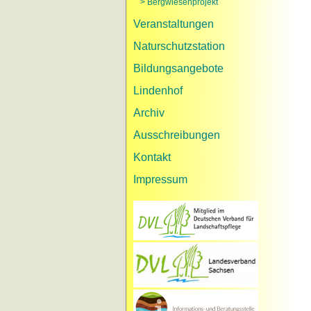
> Bergwiesenprojekt
Veranstaltungen
Naturschutzstation
Bildungsangebote
Lindenhof
Archiv
Ausschreibungen
Kontakt
Impressum